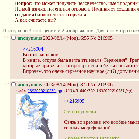
Вопрос
: что может получить человечество, имея подобны
На мой взгляд, потенциал огромен. Начиная от создания
создания биологического оружия.
А как считаете вы?
Пропущено 3 сообщений и 2 изображений. Для просмотра нажм
>>
anonymous
2023/08/14(Mon)16:55
No.216905
>>216904
Вопрос хороший.
В книге, откуда была взята эта идея ("Теранезия", Гре
которые привели к распространению белка считаются
Впрочем, это очень серьёзное научное (ли?) допущен
>>
anonymous
2023/08/14(Mon)18:50
No.216906
Файл:
1692028210361.jpg
-(
130 KB, 480x720, 1692028210361.jpg
)
>>216905
> и во времени
Связь во времени это вообще макс
генных модификаций.
> более простой вариант?