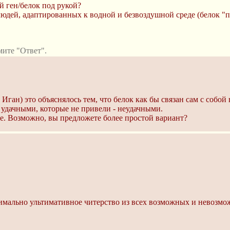
й ген/белок под рукой?
 людей, адаптированных к водной и безвоздушной среде (белок "
ите "Ответ".
г Иган) это объяснялось тем, что белок как бы связан сам с собо
 удачными, которые не привели - неудачными.
ие. Возможно, вы предложете более простой вариант?
имально ультимативное читерство из всех возможных и невозмо