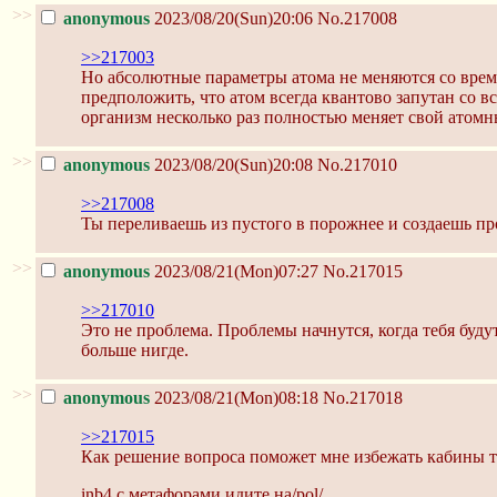
>>
anonymous
2023/08/20(Sun)20:06
No.217008
>>217003
Но абсолютные параметры атома не меняются со време
предположить, что атом всегда квантово запутан со в
организм несколько раз полностью меняет свой атомн
>>
anonymous
2023/08/20(Sun)20:08
No.217010
>>217008
Ты переливаешь из пустого в порожнее и создаешь проб
>>
anonymous
2023/08/21(Mon)07:27
No.217015
>>217010
Это не проблема. Проблемы начнутся, когда тебя буду
больше нигде.
>>
anonymous
2023/08/21(Mon)08:18
No.217018
>>217015
Как решение вопроса поможет мне избежать кабины те
inb4 с метафорами идите на/pol/