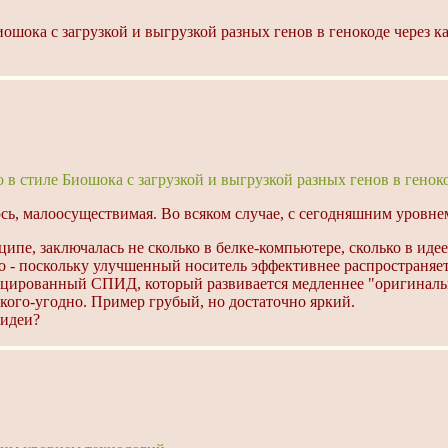
ошока с загрузкой и выгрузкой разных генов в генокоде через к
 в стиле Биошока с загрузкой и выгрузкой разных генов в геноко
юсь, малоосуществимая. Во всяком случае, с сегодняшним уровне
ипе, заключалась не сколько в белке-компьютере, сколько в иде
его - поскольку улучшенный носитель эффективнее распространяет
цированный СПИД, который развивается медленнее "оригинально
 кого-угодно. Пример грубый, но достаточно яркий.
 идеи?