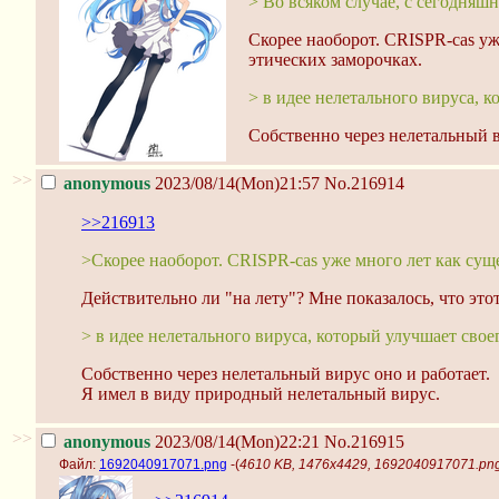
> Во всяком случае, с сегодняш
Скорее наоборот. CRISPR-cas уж
этических заморочках.
> в идее нелетального вируса, к
Собственно через нелетальный в
>>
anonymous
2023/08/14(Mon)21:57
No.216914
>>216913
>Скорее наоборот. CRISPR-cas уже много лет как суще
Действительно ли "на лету"? Мне показалось, что эт
> в идее нелетального вируса, который улучшает своег
Собственно через нелетальный вирус оно и работает.
Я имел в виду природный нелетальный вирус.
>>
anonymous
2023/08/14(Mon)22:21
No.216915
Файл:
1692040917071.png
-(
4610 KB, 1476x4429, 1692040917071.pn