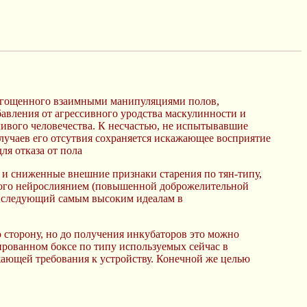
тягощенного взаимными манипуляциями полов,
авления от агрессивного уродства маскулинности и
ливого человечества. К несчастью, не испытывавшие
случаев его отсутвия сохраняется искажающее восприятие
ля отказа от пола
 и сниженные внешние признаки старения по тян-типу,
нного нейрослиянием (повышенной доброжелительной
, следующий самым высоким идеалам в
 сторону, но до получения инкубаторов это можно
рованном боксе по типу используемых сейчас в
жающей требования к устройству. Конечной же целью