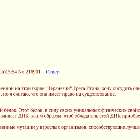
on)15:54
No.216901
[
Ответ
]
енной на этой борде "Теранезии" Грега Игана, хочу обсудить о
, но я считаю, что она имеет право на существование.
 белок. Этот белок, в силу своих уникальных физических свой
чивает ДНК таким образом, чтоб обладатель этой ДНК приобрет
ственные мутации у взрослых организмов, способствующие луч