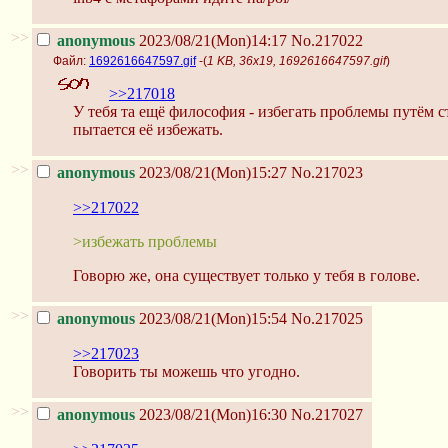
>>
anonymous
2023/08/21(Mon)14:17
No.217022
Файл:
1692616647597.gif
-(
1 KB, 36x19, 1692616647597.gif
)
>>217018
У тебя та ещё философия - избегать проблемы путём 
пытается её избежать.
>>
anonymous
2023/08/21(Mon)15:27
No.217023
>>217022
>избежать проблемы
Говорю же, она существует только у тебя в голове.
>>
anonymous
2023/08/21(Mon)15:54
No.217025
>>217023
Говорить ты можешь что угодно.
>>
anonymous
2023/08/21(Mon)16:30
No.217027