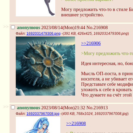
Могу предложить что-то в стиле Би
внешнее устройство.
>>
anonymous
2023/08/14(Mon)19:44
No.216908
Файл:
1692031479306.png
-(
391 KB, 426x425, 1692031479306.png
)
>>216906
>Могу предложить что-то
Идея интересная, но, бо
Мысль ОП-поста, в принц
носителя, а не убивает 
Представьте себе модифи
уложить к себе в кровать
Что думаете на счёт этой
>>
anonymous
2023/08/14(Mon)21:32
No.216913
Файл:
1692037967008.jpg
-(
400 KB, 768x1024, 1692037967008.jpg
)
>>216908