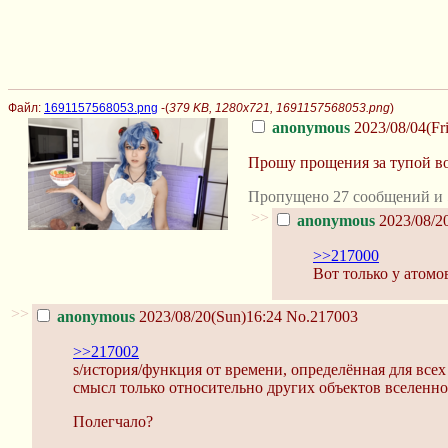
Файл:
1691157568053.png
-(
379 KB, 1280x721, 1691157568053.png
)
anonymous
2023/08/04(Fri
Прошу прощения за тупой во
Пропущено 27 сообщений и 
>>
anonymous
2023/08/2
>>217000
Вот только у атомо
>>
anonymous
2023/08/20(Sun)16:24
No.217003
>>217002
s/история/функция от времени, определённая для всех
смысл только относительно других объектов вселенно
Полегчало?