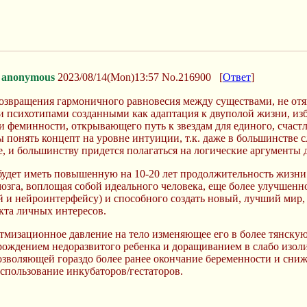
anonymous
2023/08/14(Mon)13:57
No.216900
[
Ответ
]
возвращения гармоничного равновесия между существами, не о
 психотипами созданными как адаптация к двуполой жизни, изб
 феминности, открывающего путь к звездам для единого, счаст
 понять концепт на уровне интуиции, т.к. даже в большинстве 
, и большинству придется полагаться на логические аргументы д
 будет иметь повышенную на 10-20 лет продолжительность жизни
 мозга, воплощая собой идеального человека, еще более улучше
 и нейроинтерфейсу) и способного создать новый, лучший мир
та личных интересов.
тмизационное давление на тело изменяющее его в более тянскую
рождением недоразвитого ребенка и доращиванием в слабо изоли
озволяющей гораздо более ранее окончание беременности и сни
использование инкубаторов/гестаторов.