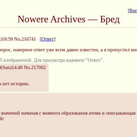
[
Bur
Nowere Archives — Бред
)16:59
No.216741
[
Ответ
]
прос, наверное ответ уже всем давно известен, а я пропустил
5 изображений. Для просмотра нажмите "Ответ".
0(Sun)14:40
No.217002
в нет истории.
 значений начиная с момента образования атома и описывающая в
й/