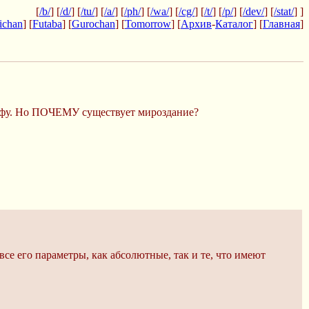
[
/b/
] [
/d/
] [
/tu/
] [
/a/
] [
/ph/
] [
/wa/
] [
/cg/
] [
/t/
] [
/p/
] [
/dev/
] [
/stat/
] ]
ichan
] [
Futaba
] [
Gurochan
] [
Tomorrow
] [
Архив
-
Каталог
] [
Главная
]
 инфу. Но ПОЧЕМУ существует мироздание?
се его параметры, как абсолютные, так и те, что имеют