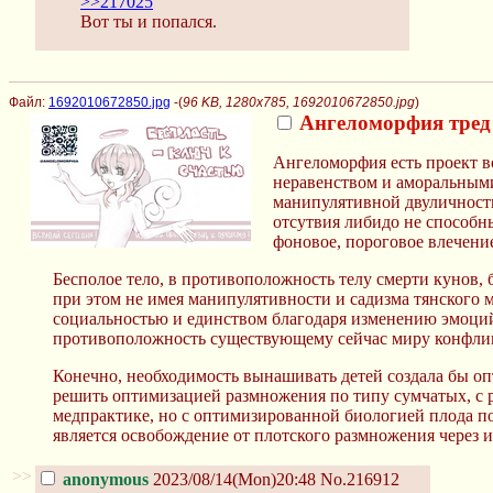
>>217025
Вот ты и попался.
Файл:
1692010672850.jpg
-(
96 KB, 1280x785, 1692010672850.jpg
)
Ангеломорфия тред
Ангеломорфия есть проект 
неравенством и аморальными
манипулятивной двуличности
отсутвия либидо не способны
фоновое, пороговое влечение
Бесполое тело, в противоположность телу смерти кунов,
при этом не имея манипулятивности и садизма тянского
социальностью и единством благодаря изменению эмоций
противоположность существующему сейчас миру конфлик
Конечно, необходимость вынашивать детей создала бы оп
решить оптимизацией размножения по типу сумчатых, с 
медпрактике, но с оптимизированной биологией плода п
является освобождение от плотского размножения через 
>>
anonymous
2023/08/14(Mon)20:48
No.216912