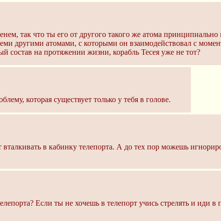
нем, так что ты его от другого такого же атома принципиально
семи другими атомами, с которыми он взаимодействовал с момен
ый состав на протяжении жизни, корабль Тесея уже не тот?
лему, которая существует только у тебя в голове.
т вталкивать в кабинку телепорта. А до тех пор можешь игнориро
лепорта? Если ты не хочешь в телепорт учись стрелять и иди в 