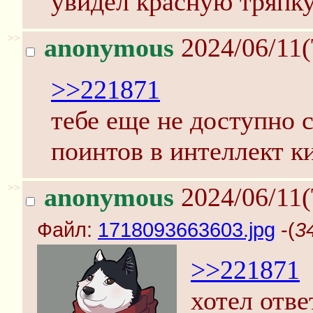
увидел красную тряпку
>>
anonymous
2024/06/11(
>>221871
тебе еще не доступно 
поинтов в интеллект ки
>>
anonymous
2024/06/11(
Файл:
1718093663603.jpg
-(
3
>>221871
хотел отве