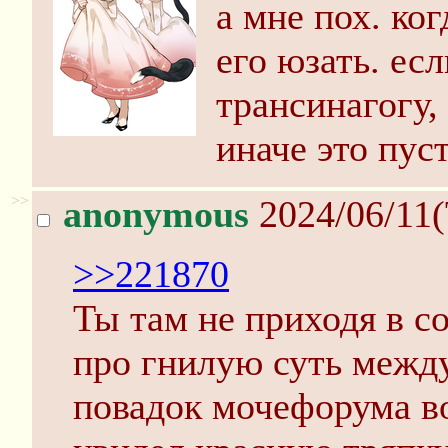
а мне пох. ко
его юзать. есл
трансинагогу,
иначе это пус
>>
anonymous
2024/06/11(
>>221870
Ты там не приходя в с
про гнилую суть межд
повадок мочефорума во