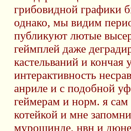
грибовидной графики б
однако, мы видим перио
публикуют лютые высеры
геймплей даже деградир
кастельваний и кончая у
интерактивность несрав
анриле и с подобной уфо
геймерам и норм. я сам
котейкой и мне запомни
мурошинде, нвн и дюне,