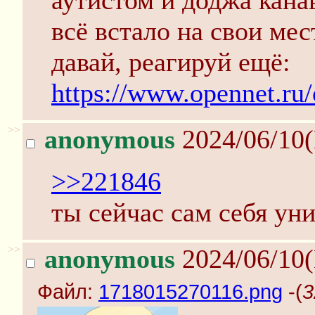
аутистом и доджа канав
всё встало на свои мес
давай, реагируй ещё:
https://www.opennet.r
>>
anonymous
2024/06/10
>>221846
ты сейчас сам себя ун
>>
anonymous
2024/06/10
Файл:
1718015270116.png
-(
3