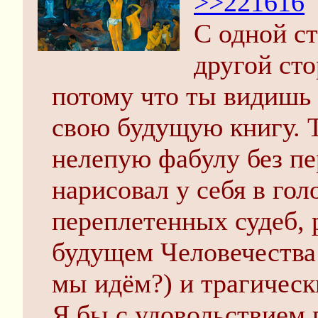
>>221616
С одной ст
другой ст
потому что ты видишь 
свою будущую книгу. Т
нелепую фабулу без пе
нарисовал у себя в го
переплетенных судеб,
будущем Человечества
мы идём?) и трагическ
Я бы с удовольствием