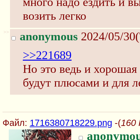
много надо ездить и вы
возить легко
>>
anonymous
2024/05/30(
>>221689
Но это ведь и хорошая 
будут плюсами и для л
Файл:
1716380718229.png
-(
160 
anonymo