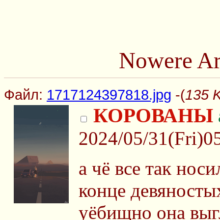
Nowere Ar
Файл:
1717124397818.jpg
-(
135 
КОРОВАНЫ
2024/05/31(Fri)0
а чё все так нос
конце девяносты
уёбищно она выг