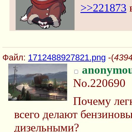
>>221873
в
Файл:
1712488927821.png
-(
4394
anonymo
No.220690
Почему лег
всего делают бензинов
дизельными?