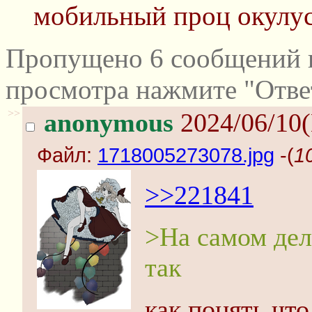
мобильный проц окулус
Пропущено 6 сообщений и
просмотра нажмите "Отве
>>
anonymous
2024/06/10
Файл:
1718005273078.jpg
-(
1
>>221841
>На самом дел
так
как понять что