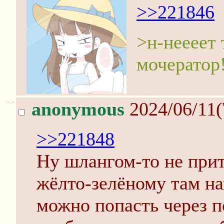
>>221846
>н-неееет 
мочератор!
>>
anonymous
2024/06/11(
>>221848
Ну шлангом-то не прит
жёлто-зелёному там на
можно попасть через п